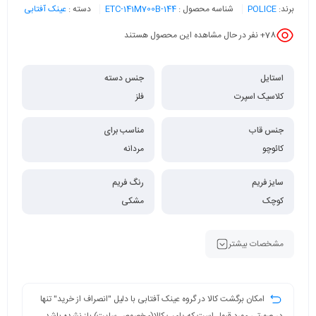
برند:
POLICE
شناسه محصول :
ETC-141M700B-144
دسته :
عینک آفتابی
78
+ نفر در حال مشاهده این محصول هستند
استایل
جنس دسته
کلاسیک اسپرت
فلز
جنس قاب
مناسب برای
کائوچو
مردانه
سایز فریم
رنگ فریم
کوچک
مشکی
مشخصات بیشتر
امکان برگشت کالا در گروه عینک آفتابی با دلیل "انصراف از خرید" تنها