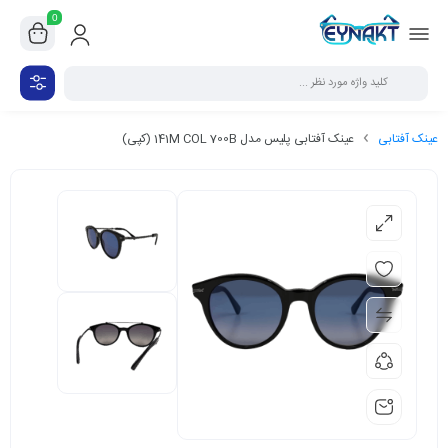
0
عینک آفتابی
عینک آفتابی پلیس مدل 141M COL 700B (کپی)