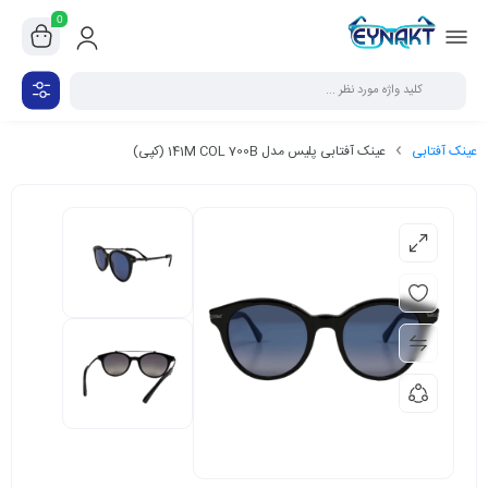
0
عینک آفتابی
عینک آفتابی پلیس مدل 141M COL 700B (کپی)