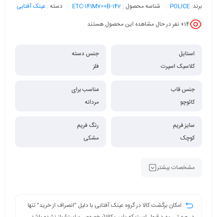
برند:
POLICE
شناسه محصول :
ETC-141M700B-142
دسته :
عینک آفتابی
14
+ نفر در حال مشاهده این محصول هستند
استایل
جنس دسته
کلاسیک اسپرت
فلز
جنس قاب
مناسب برای
کائوچو
مردانه
سایز فریم
رنگ فریم
کوچک
مشکی
مشخصات بیشتر
امکان برگشت کالا در گروه عینک آفتابی با دلیل "انصراف از خرید" تنها