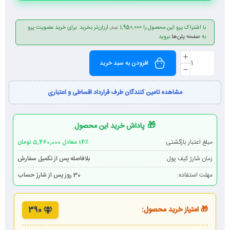
با اشتراک پرو این محصول را
1,950,000
ارزان‌تر بخرید. برای خرید عضویت پرو
تومان
به
صفحه پلن‌ها
بروید
افزودن به سبد خرید
مشاهده تامین کنندگان طرف قرارداد اقساطی و اعتباری
🎁
پاداش خرید این محصول
مبلغ اعتبار بازگشتی:
14٪ معادل 5,460,000 تومان
زمان شارژ کیف پول:
بلافاصله پس از تکمیل سفارش
مهلت استفاده:
30 روز پس از شارژ حساب
🎁 امتیاز خرید محصول:
390