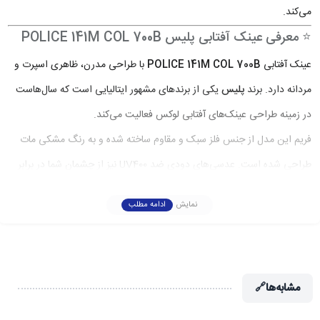
می‌کند.
⭐ معرفی عینک آفتابی پلیس POLICE 141M COL 700B
عینک آفتابی
POLICE 141M COL 700B
با طراحی مدرن، ظاهری اسپرت و
مردانه دارد. برند
پلیس
یکی از برندهای مشهور ایتالیایی است که سال‌هاست
در زمینه طراحی عینک‌های آفتابی لوکس فعالیت می‌کند.
فریم این مدل از جنس فلز سبک و مقاوم ساخته شده و به رنگ مشکی مات
طراحی شده است. عدسی‌های دودی ضد UV400 نیز از چشمان شما در برابر
اشعه‌های مضر خورشید محافظت می‌کنند.
نمایش
ادامه مطلب
⚙️ مشخصات فنی عینک آفتابی پلیس مدل 141M COL
700B
✅
برند:
POLICE
مشابه‌ها
🔗
✅
مدل:
141M COL 700B
✅
نوع فریم:
فلزی سبک و مقاوم