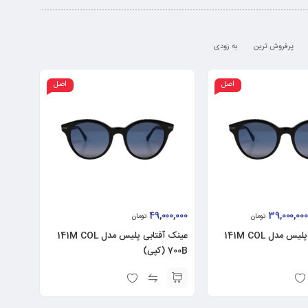
پرفروش ترین
به زودی
اصل
اصل
49,000,000
39,000,000
تومان
تومان
عینک آفتابی پلیس مدل 141M COL
عینک آفتابی پلیس مدل 141M COL
700B (کپی)