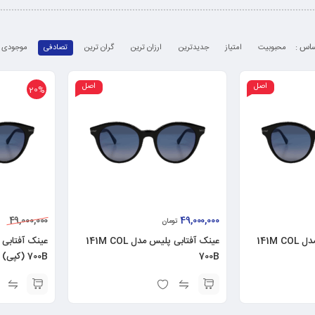
محبوبیت
امتیاز
جدیدترین
ارزان ترین
گران ترین
تصادفی
موجودی
اصل
اصل
20%
49,000,000
49,000,000
تومان
عینک آفتابی پلیس مدل 141M COL
عینک آفتابی پلیس مدل 141M COL
700B
700B (کپی)